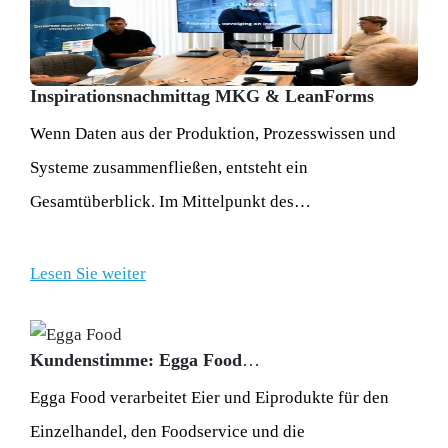
Inspirationsnachmittag MKG & LeanForms
Wenn Daten aus der Produktion, Prozesswissen und
Systeme zusammenfließen, entsteht ein
Gesamtüberblick. Im Mittelpunkt des
Inspirationsnachmittags von MKG und LeanForms am
1. Juli 2026 stand dieser Zusammenhang. Auf dem
Lesen Sie weiter
Brainport Industries Campus (BIC) in Eindhoven
wurde die Frage beleuchtet, wie man Informationen
Kundenstimme: Egga Food
aus der Praxis direkt in den eigenen Prozessen nutzbar
Egga Food verarbeitet Eier und Eiprodukte für den
machen kann.
Einzelhandel, den Foodservice und die