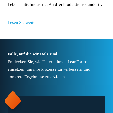
Lebensmittelindustrie. An drei Produktionsstandorten
werden unter anderem frische, gekochte, geschälte
und gefärbte Eier hergestellt.
Lesen Sie weiter
Fälle, auf die wir stolz sind
Entdecken Sie, wie Unternehmen LeanForms
einsetzen, um ihre Prozesse zu verbessern und
konkrete Ergebnisse zu erzielen.