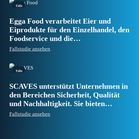
Fälle
Egga Food verarbeitet Eier und
Eiprodukte für den Einzelhandel, den
Foodservice und die
Lebensmittelindustrie. An drei
Fallstudie ansehen
Produktionsstandorten werden unter
anderem frische, gekochte, geschälte
und gefärbte Eier hergestellt.
Fälle
SCAVES unterstützt Unternehmen in
den Bereichen Sicherheit, Qualität
und Nachhaltigkeit. Sie bieten
Sicherheitsschulungen an, stellen
Fallstudie ansehen
Sicherheitsexperten vor Ort zur
Verfügung und begleiten
Organisationen bei