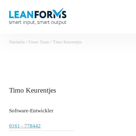
Startseite
/
Unser Team
/
Timo Keurentjes
Timo Keurentjes
Software-Entwickler
0161 - 778442