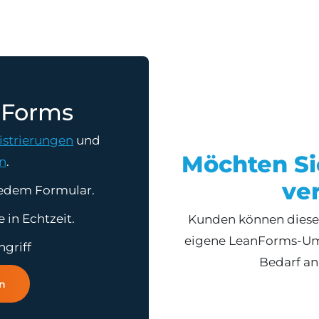
Forms
istrierungen
und
Möchten Si
n
.
ve
edem Formular.
in Echtzeit.
Kunden können diesen
eigene LeanForms-Um
ngriff
Bedarf an
n