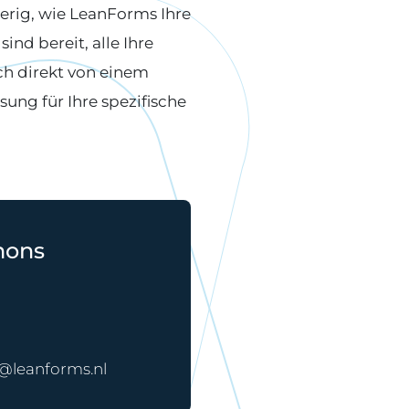
erig, wie LeanForms Ihre
ind bereit, alle Ihre
ch direkt von einem
sung für Ihre spezifische
mons
@leanforms.nl