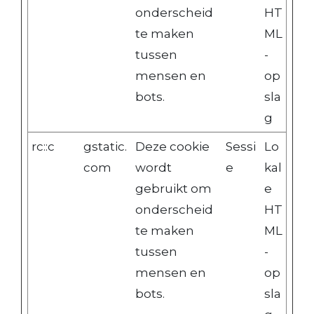
onderscheid
HT
te maken
ML
tussen
-
mensen en
op
bots.
sla
g
rc::c
gstatic.
Deze cookie
Sessi
Lo
com
wordt
e
kal
gebruikt om
e
onderscheid
HT
te maken
ML
tussen
-
mensen en
op
bots.
sla