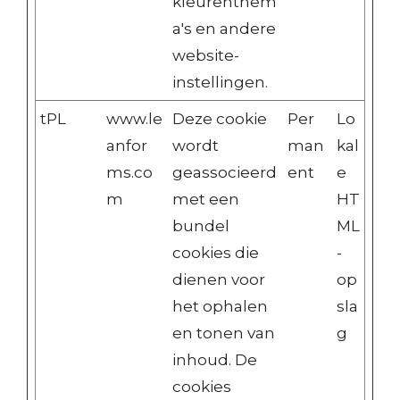
kleurenthem
a's en andere
website-
instellingen.
tPL
www.le
Deze cookie
Per
Lo
anfor
wordt
man
kal
ms.co
geassocieerd
ent
e
m
met een
HT
bundel
ML
cookies die
-
dienen voor
op
het ophalen
sla
en tonen van
g
inhoud. De
cookies