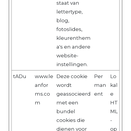
staat van
lettertype,
blog,
fotoslides,
kleurenthem
a's en andere
website-
instellingen.
tADu
www.le
Deze cookie
Per
Lo
anfor
wordt
man
kal
ms.co
geassocieerd
ent
e
m
met een
HT
bundel
ML
cookies die
-
dienen voor
op