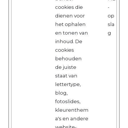
cookies die
-
dienen voor
op
het ophalen
sla
en tonen van
g
inhoud. De
cookies
behouden
de juiste
staat van
lettertype,
blog,
fotoslides,
kleurenthem
a's en andere
website-