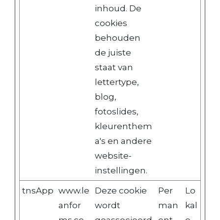
inhoud. De
cookies
behouden
de juiste
staat van
lettertype,
blog,
fotoslides,
kleurenthem
a's en andere
website-
instellingen.
tnsApp
www.le
Deze cookie
Per
Lo
anfor
wordt
man
kal