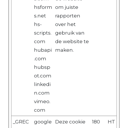
hsform
om juiste
s.net
rapporten
hs-
over het
scripts.
gebruik van
com
de website te
hubapi
maken.
.com
hubsp
ot.com
linkedi
n.com
vimeo.
com
_GREC
google
Deze cookie
180
HT