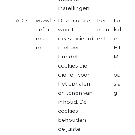
instellingen.
tADe
www.le
Deze cookie
Per
Lo
anfor
wordt
man
kal
ms.co
geassocieerd
ent
e
m
met een
HT
bundel
ML
cookies die
-
dienen voor
op
het ophalen
sla
en tonen van
g
inhoud. De
cookies
behouden
de juiste