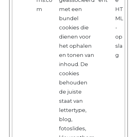
ms.co
geassocieerd
ent
e
m
met een
HT
bundel
ML
cookies die
-
dienen voor
op
het ophalen
sla
en tonen van
g
inhoud. De
cookies
behouden
de juiste
staat van
lettertype,
blog,
fotoslides,