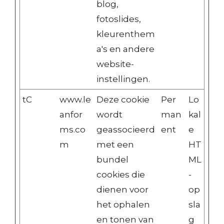
blog,
fotoslides,
kleurenthem
a's en andere
website-
instellingen.
tC
www.le
Deze cookie
Per
Lo
anfor
wordt
man
kal
ms.co
geassocieerd
ent
e
m
met een
HT
bundel
ML
cookies die
-
dienen voor
op
het ophalen
sla
en tonen van
g