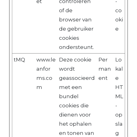
et
controleren
-
of de
co
browser van
oki
de gebruiker
e
cookies
ondersteunt.
tMQ
www.le
Deze cookie
Per
Lo
anfor
wordt
man
kal
ms.co
geassocieerd
ent
e
m
met een
HT
bundel
ML
cookies die
-
dienen voor
op
het ophalen
sla
en tonen van
g