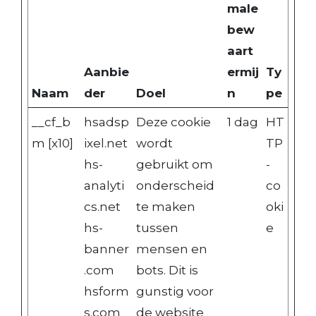
male
bew
aart
Aanbie
ermij
Ty
Naam
der
Doel
n
pe
__cf_b
hsadsp
Deze cookie
1 dag
HT
m [x10]
ixel.net
wordt
TP
hs-
gebruikt om
-
analyti
onderscheid
co
cs.net
te maken
oki
hs-
tussen
e
banner
mensen en
.com
bots. Dit is
hsform
gunstig voor
s.com
de website