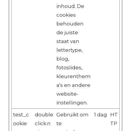
inhoud. De
cookies
behouden
de juiste
staat van
lettertype,
blog,
fotoslides,
kleurenthem
a's en andere
website-
instellingen.
test_c
double
Gebruikt om
1 dag
HT
ookie
click.n
te
TP