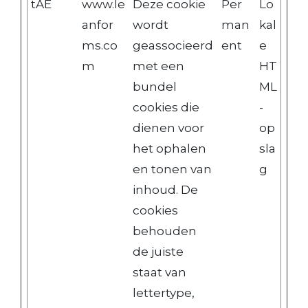
tAE
www.le
Deze cookie
Per
Lo
anfor
wordt
man
kal
ms.co
geassocieerd
ent
e
m
met een
HT
bundel
ML
cookies die
-
dienen voor
op
het ophalen
sla
en tonen van
g
inhoud. De
cookies
behouden
de juiste
staat van
lettertype,