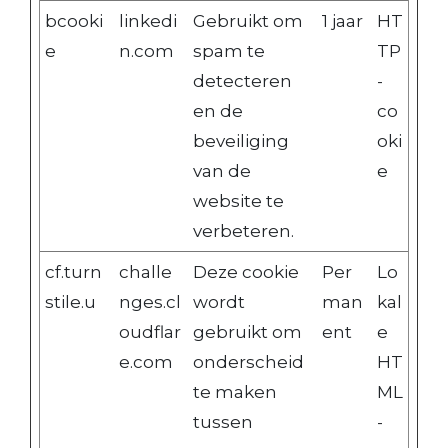
bcooki
linkedi
Gebruikt om
1 jaar
HT
e
n.com
spam te
TP
detecteren
-
en de
co
beveiliging
oki
van de
e
website te
verbeteren.
cf.turn
challe
Deze cookie
Per
Lo
stile.u
nges.cl
wordt
man
kal
oudflar
gebruikt om
ent
e
e.com
onderscheid
HT
te maken
ML
tussen
-