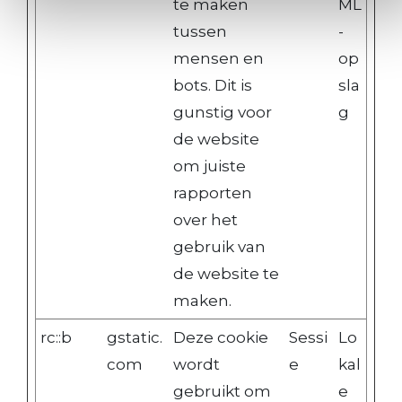
te maken
ML
tussen
-
mensen en
op
bots. Dit is
sla
gunstig voor
g
de website
om juiste
rapporten
over het
gebruik van
de website te
maken.
rc::b
gstatic.
Deze cookie
Sessi
Lo
com
wordt
e
kal
gebruikt om
e