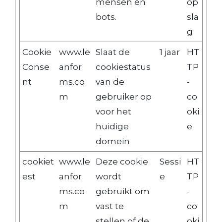
mensen en
op
bots.
sla
g
Cookie
www.le
Slaat de
1 jaar
HT
Conse
anfor
cookiestatus
TP
nt
ms.co
van de
-
m
gebruiker op
co
voor het
oki
huidige
e
domein
cookiet
www.le
Deze cookie
Sessi
HT
est
anfor
wordt
e
TP
ms.co
gebruikt om
-
m
vast te
co
stellen of de
oki