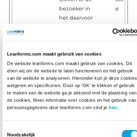
bezoeker in
e
het daarvoor
bestemde
vak
toestemmin
Leanforms.com maakt gebruik van cookies
g voor
cookies heeft
De website leanforms.com maakt gebruik van cookies. Dit
doen wij om de website te laten functioneren en het gebruik
gegeven.
van de website te analyseren. Hieronder kun je deze cookie
li_gc
linkedi
Slaat de
180
HT
weigeren en specificeren. Door op ‘OK’ te klikken of gebruik
te maken van de website ga je akkoord met de plaatsing van
n.com
cookiestatus
dage
TP
de cookies. Meer informatie over cookies en het gebruik van
van de
n
-
persoonsgegevens door leanforms.com vind je
hier
.
gebruiker op
co
voor het
oki
Toestemmingsselectie
huidige
e
Noodzakelijk