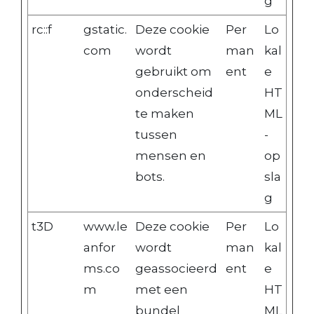
g
rc::f
gstatic.
Deze cookie
Per
Lo
com
wordt
man
kal
gebruikt om
ent
e
onderscheid
HT
te maken
ML
tussen
-
mensen en
op
bots.
sla
g
t3D
www.le
Deze cookie
Per
Lo
anfor
wordt
man
kal
ms.co
geassocieerd
ent
e
m
met een
HT
bundel
ML