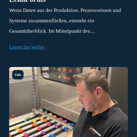
Wenn Daten aus der Produktion, Prozesswissen und
Systeme zusammenfließen, entsteht ein
Gesamtüberblick. Im Mittelpunkt des
Inspirationsnachmittags von MKG und LeanForms am
Lesen Sie weiter
1. Juli 2026 stand dieser Zusammenhang. Auf dem
Brainport Industries Campus (BIC) in Eindhoven
wurde die Frage beleuchtet, wie man Informationen
Fälle
aus der Praxis direkt in den eigenen Prozessen nutzbar
machen kann.