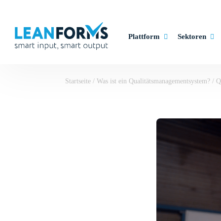
Plattform
Sektoren
Startseite
/
Was ist ein Qualitätsmanagementsystem?
/
Q