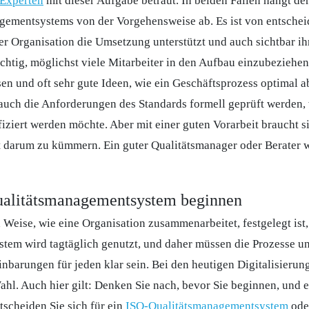
Experten
mit dieser Aufgabe betraut. In beiden Fällen hängt de
gementsystems von der Vorgehensweise ab. Es ist von entsche
er Organisation die Umsetzung unterstützt und auch sichtbar ihr
ichtig, möglichst viele Mitarbeiter in den Aufbau einzubeziehen
en und oft sehr gute Ideen, wie ein Geschäftsprozess optimal a
auch die Anforderungen des Standards formell geprüft werden,
fiziert werden möchte. Aber mit einer guten Vorarbeit braucht s
t darum zu kümmern. Ein guter Qualitätsmanager oder Berater 
ualitätsmanagementsystem beginnen
 Weise, wie eine Organisation zusammenarbeitet, festgelegt ist, i
stem wird tagtäglich genutzt, und daher müssen die Prozesse u
nbarungen für jeden klar sein. Bei den heutigen Digitalisieru
ahl. Auch hier gilt: Denken Sie nach, bevor Sie beginnen, und 
tscheiden Sie sich für ein
ISO-Qualitätsmanagementsystem
ode