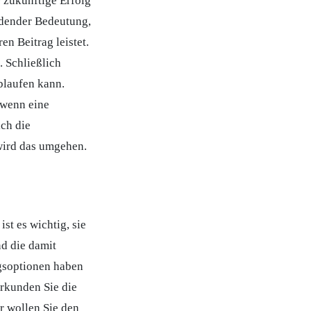
r zukünftige Erfolg
idender Bedeutung,
en Beitrag leistet.
. Schließlich
blaufen kann.
 wenn eine
ich die
wird das umgehen.
st es wichtig, sie
nd die damit
ngsoptionen haben
erkunden Sie die
r wollen Sie den