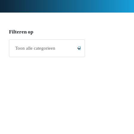
Filteren op
ISO certificering
Kwaliteitsmanagement
ISO 27001: Inzichten en praktische
tips
De ISO 27001 is een wereldwijd erkende norm op het
gebied van informatiebeveiliging. In deze standaard
staat beschreven hoe je procesmatig om kunt gaan met