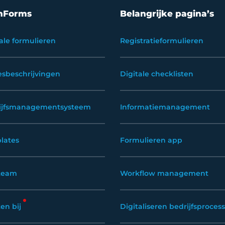
nForms
Belangrijke pagina’s
ale formulieren
Registratieformulieren
esbeschrijvingen
Digitale checklisten
ijfsmanagementsysteem
Informatiemanagement
lates
Formulieren app
team
Workflow management
en bij
Digitaliseren bedrijfsproces