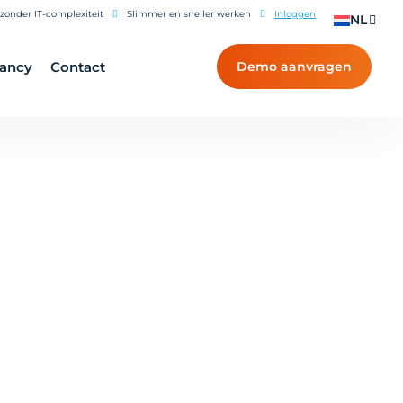
zonder IT-complexiteit
Slimmer en sneller werken
Inloggen
NL
tancy
Contact
Demo aanvragen