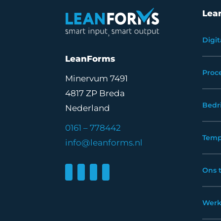
Lea
Digit
LeanForms
Proc
Minervum 7491
4817 ZP Breda
Bedr
Nederland
0161 – 778442
Temp
info@leanforms.nl
Ons 
Werk