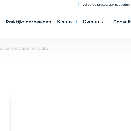
Volledige procesautomatisering 
Kennis
Over ons
Praktijkvoorbeelden
Consul
lier versturen in route