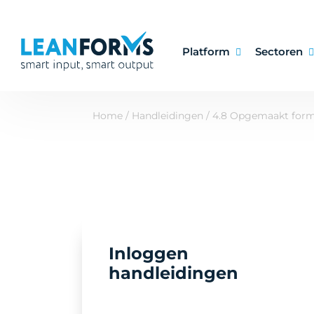
Platform
Sectoren
Home
/
Handleidingen
/
4.8 Opgemaakt formu
Inloggen
handleidingen