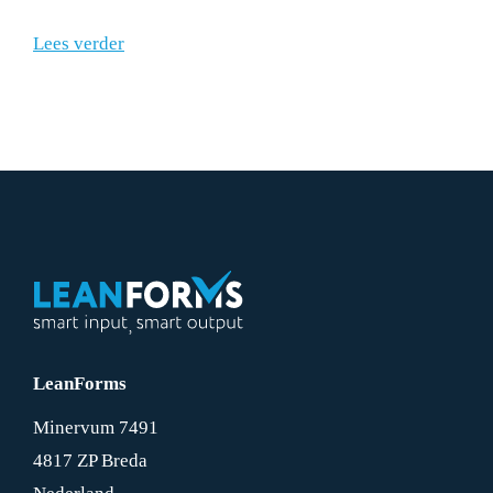
inefficiënties, onjuiste analyses en uiteindelijk
Lees verder
verkeerde beslissingen.
LeanForms
Minervum 7491
4817 ZP Breda