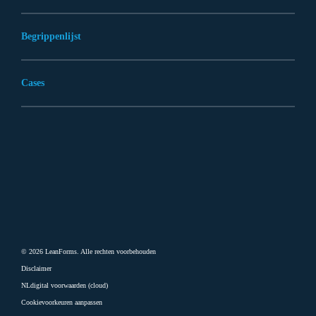
Begrippenlijst
Cases
© 2026 LeanForms. Alle rechten voorbehouden
Disclaimer
NLdigital voorwaarden (cloud)
Cookievoorkeuren aanpassen